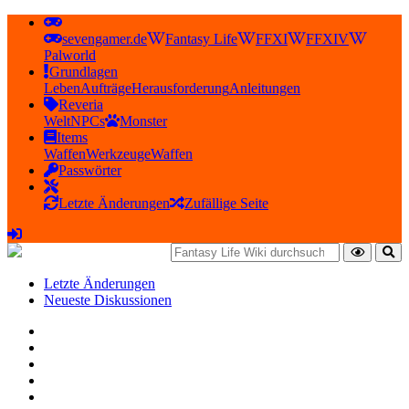
sevengamer.de
Fantasy Life
FFXI
FFXIV
Palworld
Grundlagen
Leben
Aufträge
Herausforderung
Anleitungen
Reveria
Welt
NPCs
Monster
Items
Waffen
Werkzeuge
Waffen
Passwörter
Letzte Änderungen
Zufällige Seite
Letzte Änderungen
Neueste Diskussionen