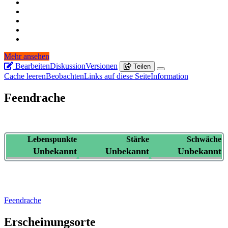
Mehr ansehen
Bearbeiten
Diskussion
Versionen
Teilen
Cache leeren
Beobachten
Links auf diese Seite
Information
Feendrache
Lebenspunkte
Stärke
Schwäche
Unbekannt
Unbekannt
Unbekannt
Feendrache
Erscheinungsorte