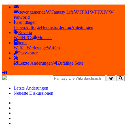
sevengamer.de
Fantasy Life
FFXI
FFXIV
Palworld
Grundlagen
Leben
Aufträge
Herausforderung
Anleitungen
Reveria
Welt
NPCs
Monster
Items
Waffen
Werkzeuge
Waffen
Passwörter
Letzte Änderungen
Zufällige Seite
Letzte Änderungen
Neueste Diskussionen