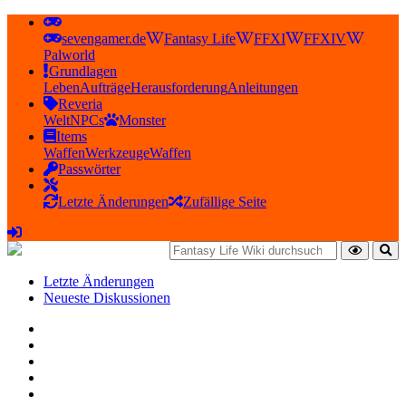
sevengamer.de
Fantasy Life
FFXI
FFXIV
Palworld
Grundlagen
Leben
Aufträge
Herausforderung
Anleitungen
Reveria
Welt
NPCs
Monster
Items
Waffen
Werkzeuge
Waffen
Passwörter
Letzte Änderungen
Zufällige Seite
Letzte Änderungen
Neueste Diskussionen