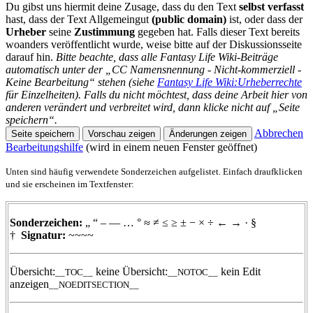
Du gibst uns hiermit deine Zusage, dass du den Text
selbst verfasst
hast, dass der Text Allgemeingut
(public domain)
ist, oder dass der
Urheber
seine
Zustimmung
gegeben hat. Falls dieser Text bereits
woanders veröffentlicht wurde, weise bitte auf der Diskussionsseite
darauf hin.
Bitte beachte, dass alle Fantasy Life Wiki-Beiträge
automatisch unter der „CC Namensnennung - Nicht-kommerziell -
Keine Bearbeitung“ stehen (siehe
Fantasy Life Wiki:Urheberrechte
für Einzelheiten). Falls du nicht möchtest, dass deine Arbeit hier von
anderen verändert und verbreitet wird, dann klicke nicht auf „Seite
speichern“.
Abbrechen
Bearbeitungshilfe
(wird in einem neuen Fenster geöffnet)
Unten sind häufig verwendete Sonderzeichen aufgelistet. Einfach draufklicken
und sie erscheinen im Textfenster:
Sonderzeichen:
„
“
–
—
…
°
≈
≠
≤
≥
±
−
×
÷
←
→
·
§
†
Signatur:
~~~~
Übersicht:
keine Übersicht:
kein Edit
__TOC__
__NOTOC__
anzeigen
__NOEDITSECTION__