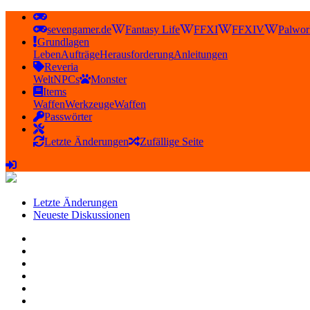
sevengamer.de
Fantasy Life
FFXI
FFXIV
Palwor
Grundlagen
Leben
Aufträge
Herausforderung
Anleitungen
Reveria
Welt
NPCs
Monster
Items
Waffen
Werkzeuge
Waffen
Passwörter
Letzte Änderungen
Zufällige Seite
Letzte Änderungen
Neueste Diskussionen