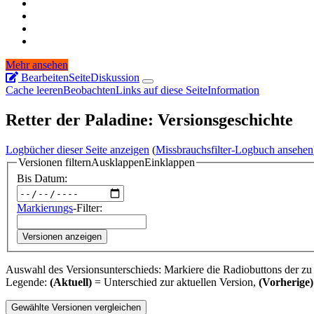
Mehr ansehen
Bearbeiten
Seite
Diskussion
Cache leeren
Beobachten
Links auf diese Seite
Information
Retter der Paladine: Versionsgeschichte
Logbücher dieser Seite anzeigen
(
Missbrauchsfilter-Logbuch ansehen
Versionen filtern
Ausklappen
Einklappen
Bis Datum:
Markierungs
-Filter:
Versionen anzeigen
Auswahl des Versionsunterschieds: Markiere die Radiobuttons der zu
Legende:
(Aktuell)
= Unterschied zur aktuellen Version,
(Vorherige)