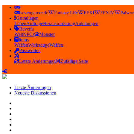
sevengamer.de
Fantasy Life
FFXI
FFXIV
Palwor
Grundlagen
Leben
Aufträge
Herausforderung
Anleitungen
Reveria
Welt
NPCs
Monster
Items
Waffen
Werkzeuge
Waffen
Passwörter
Letzte Änderungen
Zufällige Seite
Letzte Änderungen
Neueste Diskussionen