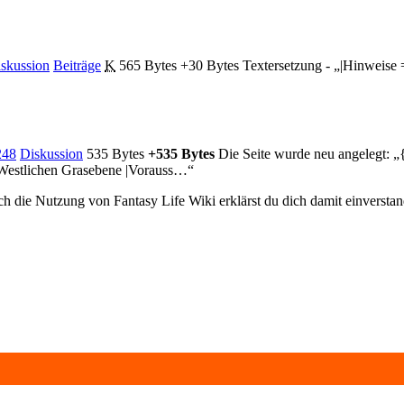
skussion
Beiträge
‎
K
565 Bytes
+30 Bytes
‎
Textersetzung - „|Hinweise 
248
Diskussion
‎
535 Bytes
+535 Bytes
‎
Die Seite wurde neu angelegt: „
r Westlichen Grasebene |Vorauss…“
ch die Nutzung von Fantasy Life Wiki erklärst du dich damit einversta