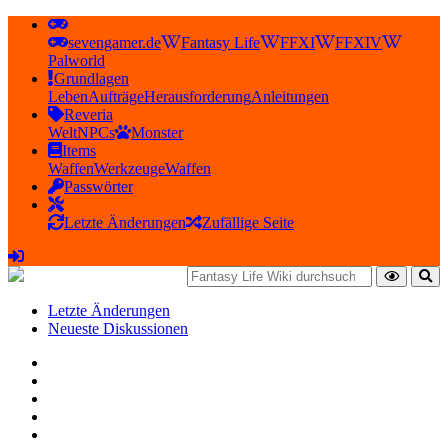
sevengamer.de
Fantasy Life
FFXI
FFXIV
Palworld
Grundlagen
Leben
Aufträge
Herausforderung
Anleitungen
Reveria
Welt
NPCs
Monster
Items
Waffen
Werkzeuge
Waffen
Passwörter
Letzte Änderungen
Zufällige Seite
Letzte Änderungen
Neueste Diskussionen