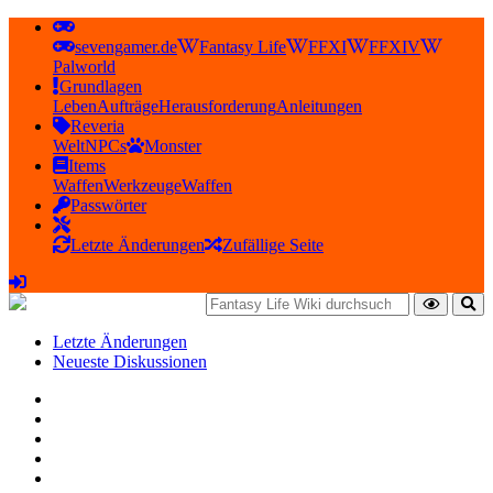
sevengamer.de
Fantasy Life
FFXI
FFXIV
Palworld
Grundlagen
Leben
Aufträge
Herausforderung
Anleitungen
Reveria
Welt
NPCs
Monster
Items
Waffen
Werkzeuge
Waffen
Passwörter
Letzte Änderungen
Zufällige Seite
Letzte Änderungen
Neueste Diskussionen