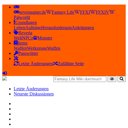
sevengamer.de
Fantasy Life
FFXI
FFXIV
Palworld
Grundlagen
Leben
Aufträge
Herausforderung
Anleitungen
Reveria
Welt
NPCs
Monster
Items
Waffen
Werkzeuge
Waffen
Passwörter
Letzte Änderungen
Zufällige Seite
Letzte Änderungen
Neueste Diskussionen