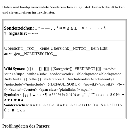
Unten sind häufig verwendete Sonderzeichen aufgelistet. Einfach draufklicken
und sie erscheinen im Textfenster:
Sonderzeichen:
„
“
–
—
…
°
≈
≠
≤
≥
±
−
×
÷
←
→
·
§
†
Signatur:
~~~~
Übersicht:
keine Übersicht:
kein Edit
__TOC__
__NOTOC__
anzeigen
__NOEDITSECTION__
Wiki Syntax:
{{}}
|
[]
[[]]
[[Kategorie:]]
#REDIRECT
[[]]
<s></s>
<sup></sup>
<sub></sub>
<code></code>
<blockquote></blockquote>
<ref></ref>
{{Reflist}}
<references/>
<includeonly></includeonly>
<noinclude></noinclude>
{{DEFAULTSORT:}}
<nowiki></nowiki>
<!-- -
->
<center></center>
<span class="plainlinks"></span>
Symbole:
~
|
¡
¿
†
↔
↑
↓
•
¶
#
¹
²
³
½
⅓
⅔
¼
¾
∞
„“
’
‚‘
“”
«»
»«
›‹
$
€
№
♠
♣
♥
♦
★
■
●
Sonderzeichen:
Á
á
É
é
À
à
È
è
Â
â
Ê
ê
Ä
ä
Ë
ë
Ï
ï
Ö
ö
Ü
ü
Ā
ā
Ē
ē
Ī
ī
Ō
ō
Ū
ū
ß
Ç
ç
ñ
Profilingdaten des Parsers: