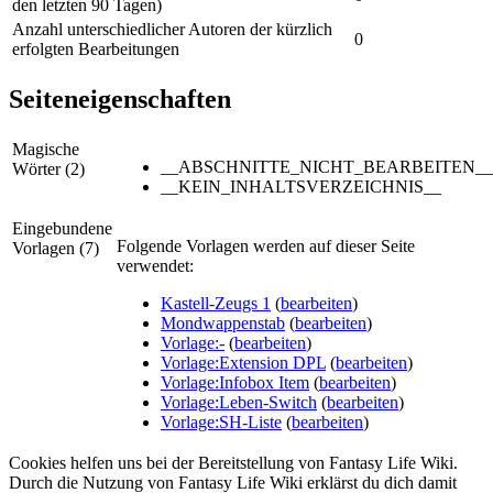
den letzten 90 Tagen)
Anzahl unterschiedlicher Autoren der kürzlich
0
erfolgten Bearbeitungen
Seiteneigenschaften
Magische
__ABSCHNITTE_NICHT_BEARBEITEN__
Wörter (2)
__KEIN_INHALTSVERZEICHNIS__
Eingebundene
Folgende Vorlagen werden auf dieser Seite
Vorlagen (7)
verwendet:
Kastell-Zeugs 1
(
bearbeiten
)
Mondwappenstab
(
bearbeiten
)
Vorlage:-
(
bearbeiten
)
Vorlage:Extension DPL
(
bearbeiten
)
Vorlage:Infobox Item
(
bearbeiten
)
Vorlage:Leben-Switch
(
bearbeiten
)
Vorlage:SH-Liste
(
bearbeiten
)
Cookies helfen uns bei der Bereitstellung von Fantasy Life Wiki.
Durch die Nutzung von Fantasy Life Wiki erklärst du dich damit