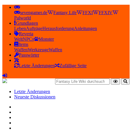
sevengamer.de
Fantasy Life
FFXI
FFXIV
Palworld
Grundlagen
Leben
Aufträge
Herausforderung
Anleitungen
Reveria
Welt
NPCs
Monster
Items
Waffen
Werkzeuge
Waffen
Passwörter
Letzte Änderungen
Zufällige Seite
Letzte Änderungen
Neueste Diskussionen