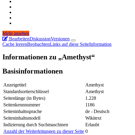
Mehr ansehen
Bearbeiten
Diskussion
Versionen
Cache leeren
Beobachten
Links auf diese Seite
Information
Informationen zu „Amethyst“
Basisinformationen
Anzeigetitel
Amethyst
Standardsortierschlüssel
Amethyst
Seitenlänge (in Bytes)
1.228
Seitenkennnummer
1186
Seiteninhaltssprache
de - Deutsch
Seiteninhaltsmodell
Wikitext
Indizierung durch Suchmaschinen
Erlaubt
Anzahl der Weiterleitungen zu dieser Seite
0